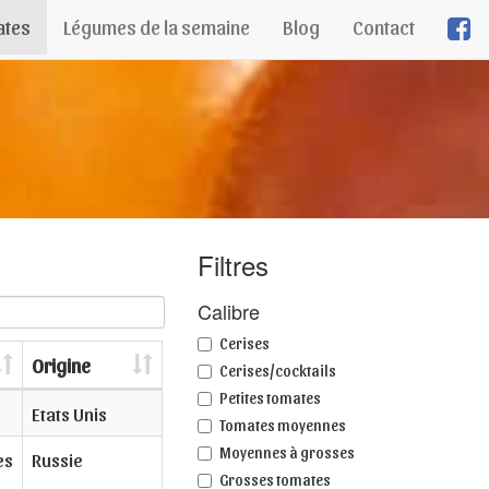
ates
Légumes de la semaine
Blog
Contact
Filtres
Calibre
Cerises
Origine
Cerises/cocktails
Petites tomates
Etats Unis
Tomates moyennes
Moyennes à grosses
es
Russie
Grosses tomates