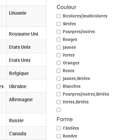
Couleur
Lituanie
Bicolores/multicolores
Striées
Pourpres/noires
Royaume Uni
Rouges
Etats Unis
Jaunes
Vertes
Etats Unis
Oranges
Roses
Belgique
Jaunes,Striées
es
Ukraine
Blanches
Pourpres/noires,Striées
Allemagne
Vertes,Striées
Forme
Russie
Côtelées
Canada
Rondes