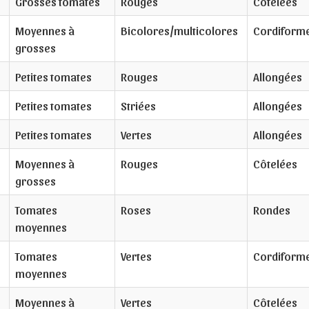
Grosses tomates
Rouges
Côtelées
Moyennes à
Bicolores/multicolores
Cordiform
grosses
Petites tomates
Rouges
Allongées
Petites tomates
Striées
Allongées
Petites tomates
Vertes
Allongées
Moyennes à
Rouges
Côtelées
grosses
Tomates
Roses
Rondes
moyennes
Tomates
Vertes
Cordiform
moyennes
Moyennes à
Vertes
Côtelées