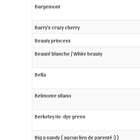
Bargemont
Barry's crazy cherry
Beauty princess
Beauté blanche / White beauty
Bella
Belmonte silano
Berkeley tie-dye green
Big a sandy ( aucun lien de parenté :) )