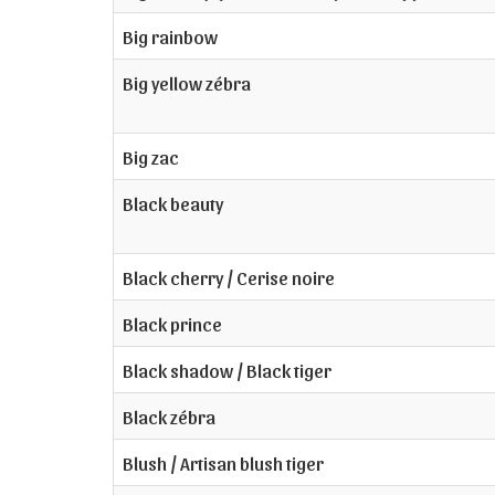
Big rainbow
Big yellow zébra
Big zac
Black beauty
Black cherry / Cerise noire
Black prince
Black shadow / Black tiger
Black zébra
Blush / Artisan blush tiger