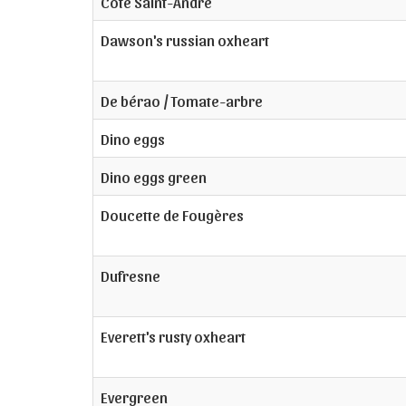
Côte Saint-André
Dawson's russian oxheart
De bérao / Tomate-arbre
Dino eggs
Dino eggs green
Doucette de Fougères
Dufresne
Everett's rusty oxheart
Evergreen