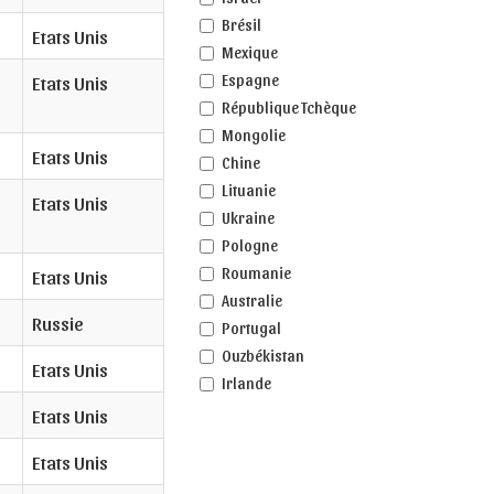
Brésil
Etats Unis
Mexique
Etats Unis
Espagne
République Tchèque
Mongolie
Etats Unis
Chine
Lituanie
Etats Unis
Ukraine
Pologne
Roumanie
Etats Unis
Australie
Russie
Portugal
Ouzbékistan
Etats Unis
Irlande
Etats Unis
Etats Unis