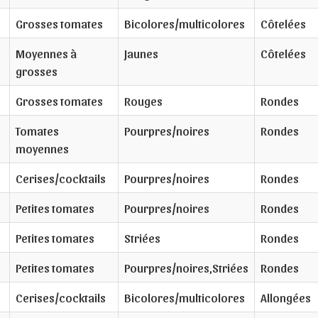
Grosses tomates
Bicolores/multicolores
Côtelées
Moyennes à
Jaunes
Côtelées
grosses
Grosses tomates
Rouges
Rondes
Tomates
Pourpres/noires
Rondes
moyennes
Cerises/cocktails
Pourpres/noires
Rondes
Petites tomates
Pourpres/noires
Rondes
Petites tomates
Striées
Rondes
Petites tomates
Pourpres/noires,Striées
Rondes
Cerises/cocktails
Bicolores/multicolores
Allongées