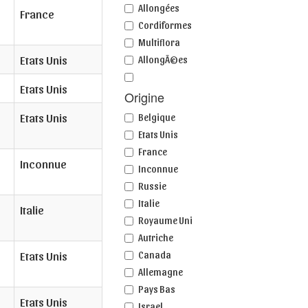
Allongées
France
Cordiformes
Multiflora
Etats Unis
AllongÃ©es
Etats Unis
Origine
Etats Unis
Belgique
Etats Unis
France
Inconnue
Inconnue
Russie
Italie
Italie
Royaume Uni
Autriche
Etats Unis
Canada
Allemagne
Pays Bas
Etats Unis
Israel