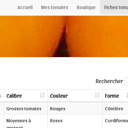
Accueil
Mes tomates
Boutique
Fiches tom
Rechercher
Calibre
Couleur
Forme
Grosses tomates
Rouges
Côtelées
Moyennes à
Roses
Cordiform
grosses