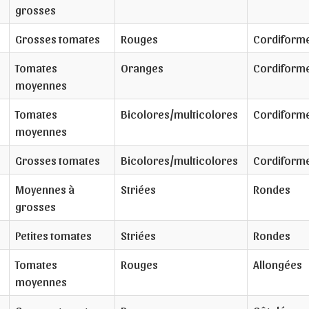
grosses
Grosses tomates
Rouges
Cordiform
Tomates
Oranges
Cordiform
moyennes
Tomates
Bicolores/multicolores
Cordiform
moyennes
Grosses tomates
Bicolores/multicolores
Cordiform
Moyennes à
Striées
Rondes
grosses
Petites tomates
Striées
Rondes
Tomates
Rouges
Allongées
moyennes