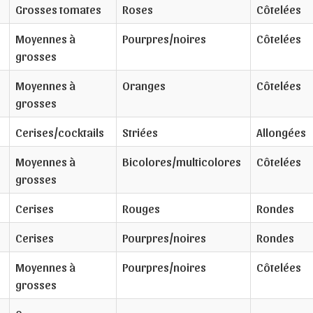
Grosses tomates
Roses
Côtelées
Moyennes à
Pourpres/noires
Côtelées
grosses
Moyennes à
Oranges
Côtelées
grosses
Cerises/cocktails
Striées
Allongées
Moyennes à
Bicolores/multicolores
Côtelées
grosses
Cerises
Rouges
Rondes
Cerises
Pourpres/noires
Rondes
Moyennes à
Pourpres/noires
Côtelées
grosses