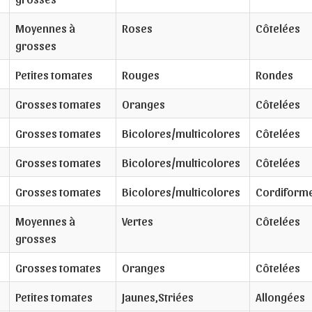
Moyennes à
Roses
Côtelées
grosses
Petites tomates
Rouges
Rondes
Grosses tomates
Oranges
Côtelées
Grosses tomates
Bicolores/multicolores
Côtelées
Grosses tomates
Bicolores/multicolores
Côtelées
Grosses tomates
Bicolores/multicolores
Cordiform
Moyennes à
Vertes
Côtelées
grosses
Grosses tomates
Oranges
Côtelées
Petites tomates
Jaunes,Striées
Allongées