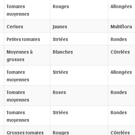
Tomates
Rouges
Allongées
moyennes
Cerises
Jaunes
Multiflora
Petites tomates
Striées
Rondes
Moyennes à
Blanches
Côtelées
grosses
Tomates
Striées
Allongées
moyennes
Tomates
Roses
Rondes
moyennes
Tomates
Striées
Rondes
moyennes
Grosses tomates
Rouges
Côtelées