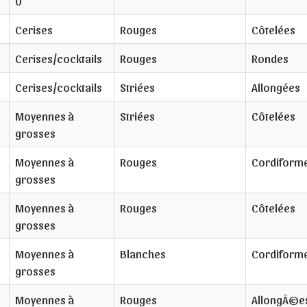
0
Cerises
Rouges
Côtelées
Cerises/cocktails
Rouges
Rondes
Cerises/cocktails
Striées
Allongées
Moyennes à
Striées
Côtelées
grosses
Moyennes à
Rouges
Cordiform
grosses
Moyennes à
Rouges
Côtelées
grosses
Moyennes à
Blanches
Cordiform
grosses
Moyennes à
Rouges
AllongÃ©e