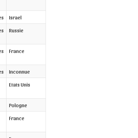
es
Israel
es
Russie
es
France
es
Inconnue
Etats Unis
Pologne
France